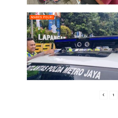
MABES POLRI
1