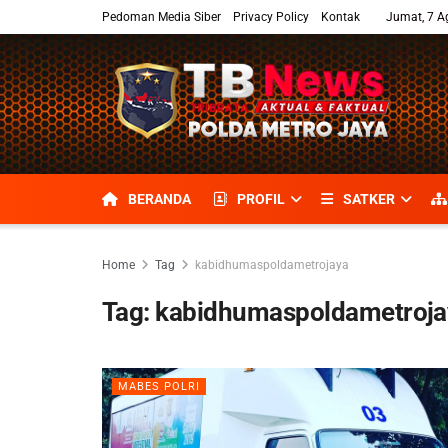
Pedoman Media Siber
Privacy Policy
Kontak
Jumat, 7 A
BERANDA
PROFIL
SATKER
Home
Tag
kabidhumaspoldametrojaya
Tag:
kabidhumaspoldametroja
MABES POLRI