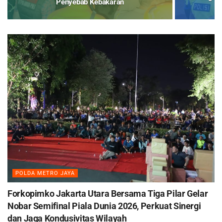
Penyebab Kebakaran
T
POLDA METRO JAYA
Forkopimko Jakarta Utara Bersama Tiga Pilar Gelar
Nobar Semifinal Piala Dunia 2026, Perkuat Sinergi
dan Jaga Kondusivitas Wilayah