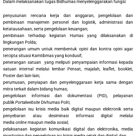
Dalam melaksanakan tugas Bidhumas menyelenggarakan fungsi:
penyusunan rencana kerja dan anggaran, pengelolaan dan
pembinaan manajemen personel dan logistik, administrasi dan
ketatausahaan, serta pengelolaan keuangan;
pembinaan terhadap kegiatan Humas yang dilaksanakan di
lingkungan Polda;
penerangan umum untuk membentuk opini dan kontra opini agar
tercipta situasi Kamtibmas yang kondusif;
penerangan satuan
yang meliputi penyampaian informasi kepada
satuan internal melalui lembar Pensat, majalah, leaflet, booklet,
Poster dan lain-lain;
perumusan, penyiapan dan penyelenggaraan kerja sama dengan
mitra terkait dalam bidang humas;
pengelolaan informasi dan dokumentasi (PID), pelayanan
publik
Portalwebsite
Divhumas Polri;
pengelolaan isu krisis media baik digital maupun elektronik serta
penyebaran atau desiminasi informasi digital melalui
media
online
maupun media sosial;
pelaksanaan kegiatan komunikasi digital dan elektronika, media
monitoring dan pengelolaan isu krisis media cetak dan digital; dan