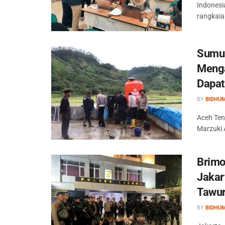
Indonesi
rangkaian
Sumur
Menga
Dapat
BY
BIDHU
Aceh Ten
Marzuki 
Brimo
Jakar
Tawu
BY
BIDHU