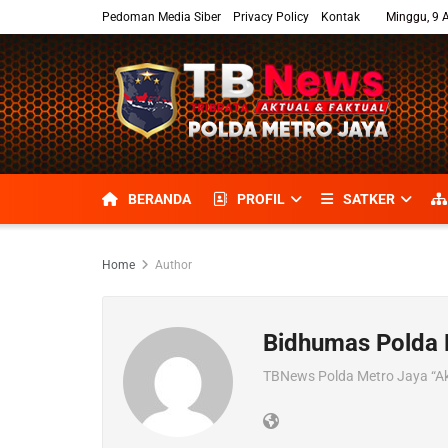
Pedoman Media Siber
Privacy Policy
Kontak
Minggu, 9 
BERANDA
PROFIL
SATKER
Home
Author
Bidhumas Polda 
TBNews Polda Metro Jaya “Ak