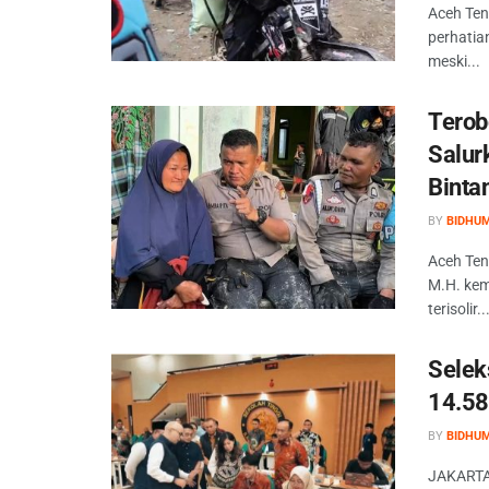
Aceh Ten
perhatia
meski...
Terob
Salur
Binta
BY
BIDHU
Aceh Ten
M.H. kem
terisolir..
Selek
14.58
BY
BIDHU
JAKARTA 