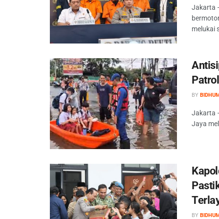
Jakarta 
bermotor
melukai 
Antisi
Patrol
BY
BIDHU
Jakarta –
Jaya mel
Kapol
Pasti
Terla
BY
BIDHU