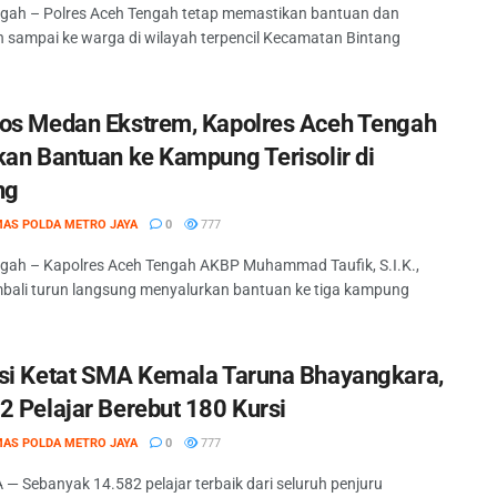
gah – Polres Aceh Tengah tetap memastikan bantuan dan
n sampai ke warga di wilayah terpencil Kecamatan Bintang
os Medan Ekstrem, Kapolres Aceh Tengah
kan Bantuan ke Kampung Terisolir di
ng
MAS POLDA METRO JAYA
0
777
gah – Kapolres Aceh Tengah AKBP Muhammad Taufik, S.I.K.,
bali turun langsung menyalurkan bantuan ke tiga kampung
.
si Ketat SMA Kemala Taruna Bhayangkara,
2 Pelajar Berebut 180 Kursi
MAS POLDA METRO JAYA
0
777
— Sebanyak 14.582 pelajar terbaik dari seluruh penjuru