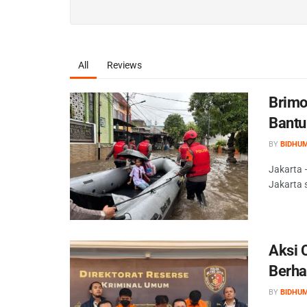
All
Reviews
Brimo
Bantu
BY
BIDHU
Jakarta 
Jakarta 
Aksi 
Berha
BY
BIDHU