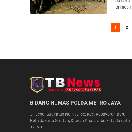
Jakarta 
Brimob P
1
2
BIDANG HUMAS POLDA METRO JAYA
Jl. Jend. Sudirman No.Kav. 55, Kec. Kebayoran Baru.
Kota Jakarta Selatan, Daerah Khusus Ibu kota Jakarta
12190