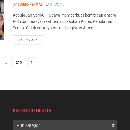
BY
SUBBID PENMAS
0
777
Kepulauan Seribu – Upaya memperkuat kemitraan antara
Polri dan masyarakat terus dilakukan Polres Kepulauan
Seribu. Salah satunya melalui kegiatan Jumat ...
READ MORE
…
215
KATEGORI BERITA
Pilih Kategori