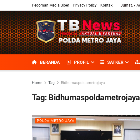
Pedoman Media Siber
Privacy Policy
Kontak
Jumat, 7 A
BERANDA
PROFIL
SATKER
Home
Tag
Bidhumaspoldametrojaya
Tag:
Bidhumaspoldametrojaya
POLDA METRO JAYA