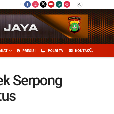
AKAT
PRESISI
POLRI TV
KONTAK
ek Serpong
tus