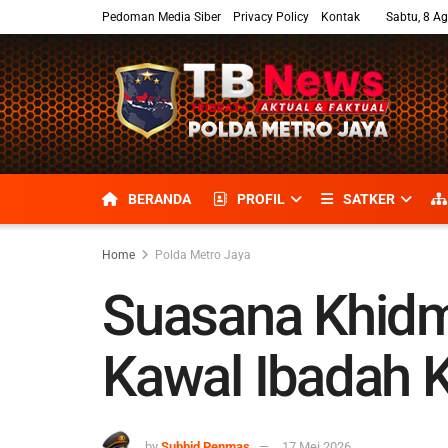
Pedoman Media Siber
Privacy Policy
Kontak
Sabtu, 8 A
BERANDA
PROFIL
SATKER
Home
Polda Metro Jaya
Suasana Khidm
Kawal Ibadah K
by
Subbid Penmas
17 Mei 2026