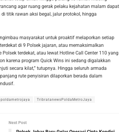
irancang agar ruang gerak pelaku kejahatan malam dapat
i titik rawan aksi begal, jalur protokol, hingga
ngimbau masyarakat untuk proaktif melaporkan setiap
terdekat di 9 Polsek jajaran, atau memaksimalkan
e Polsek terdekat, atau lewat Hotline Call Center 110 yang
pon karena program Quick Wins ini sedang digalakkan
uti secara kilat,” tutupnya. Hingga seluruh armada
epanjang rute penyisiran dilaporkan berada dalam
ndusif.
poldametrojaya
TribratanewsPoldaMetroJaya
Next Post
Polsek Johar Baru Gelar Operasi Cipta Kondisi,