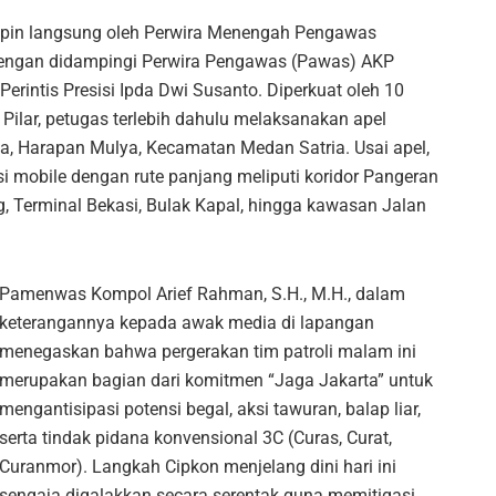
pimpin langsung oleh Perwira Menengah Pengawas
dengan didampingi Perwira Pengawas (Pawas) AKP
erintis Presisi Ipda Dwi Susanto. Diperkuat oleh 10
Pilar, petugas terlebih dahulu melaksanakan apel
a, Harapan Mulya, Kecamatan Medan Satria. Usai apel,
i mobile dengan rute panjang meliputi koridor Pangeran
, Terminal Bekasi, Bulak Kapal, hingga kawasan Jalan
Pamenwas Kompol Arief Rahman, S.H., M.H., dalam
keterangannya kepada awak media di lapangan
menegaskan bahwa pergerakan tim patroli malam ini
merupakan bagian dari komitmen “Jaga Jakarta” untuk
mengantisipasi potensi begal, aksi tawuran, balap liar,
serta tindak pidana konvensional 3C (Curas, Curat,
Curanmor). Langkah Cipkon menjelang dini hari ini
sengaja digalakkan secara serentak guna memitigasi