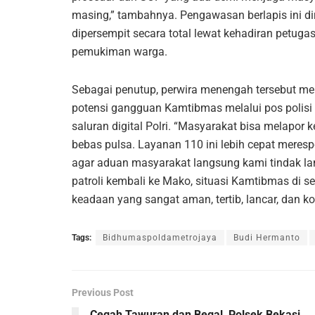
masing,” tambahnya. Pengawasan berlapis ini d
dipersempit secara total lewat kehadiran petugas d
pemukiman warga.
Sebagai penutup, perwira menengah tersebut me
potensi gangguan Kamtibmas melalui pos polisi 
saluran digital Polri. “Masyarakat bisa melapor k
bebas pulsa. Layanan 110 ini lebih cepat meres
agar aduan masyarakat langsung kami tindak lanj
patroli kembali ke Mako, situasi Kamtibmas di s
keadaan yang sangat aman, tertib, lancar, dan ko
Tags:
Bidhumaspoldametrojaya
Budi Hermanto
Previous Post
Cegah Tawuran dan Begal, Polsek Bekasi