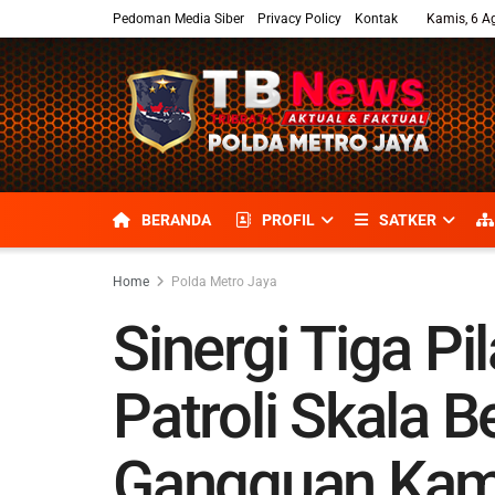
Pedoman Media Siber
Privacy Policy
Kontak
Kamis, 6 A
BERANDA
PROFIL
SATKER
Home
Polda Metro Jaya
Sinergi Tiga Pi
Patroli Skala B
Gangguan Kam