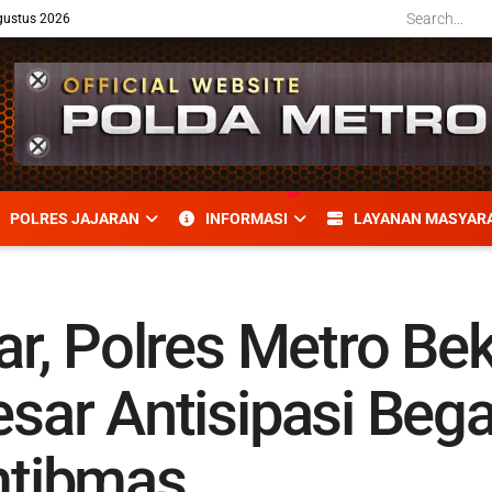
gustus 2026
POLRES JAJARAN
INFORMASI
LAYANAN MASYAR
lar, Polres Metro Be
esar Antisipasi Bega
tibmas