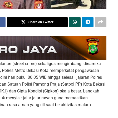
Share on Twitter
anan (street crime) sekaligus mengimbangi dinamika
a, Polres Metro Bekasi Kota memperketat pengawasan
ini hari pukul 00.05 WIB hingga selesai, jajaran Polres
an Satuan Polisi Pamong Praja (Satpol PP) Kota Bekasi
KJ) dan Cipta Kondisi (Cipkon) skala besar. Langkah
untuk menyisir jalur-jalur rawan guna memastikan
nan rasa aman yang rill saat beraktivitas malam