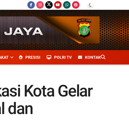
AKAT
PRESISI
POLRI TV
KONTAK
kasi Kota Gelar
l dan