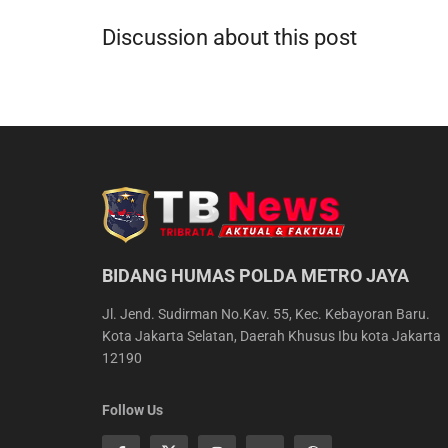
Discussion about this post
BIDANG HUMAS POLDA METRO JAYA
Jl. Jend. Sudirman No.Kav. 55, Kec. Kebayoran Baru.
Kota Jakarta Selatan, Daerah Khusus Ibu kota Jakarta
12190
Follow Us