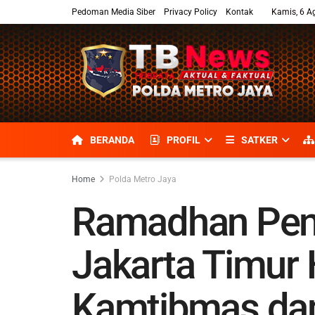
Pedoman Media Siber
Privacy Policy
Kontak
Kamis, 6 A
BERANDA
PROFIL
SATKER
Home
Polda Metro Jaya
Ramadhan Penu
Jakarta Timur 
Kamtibmas da