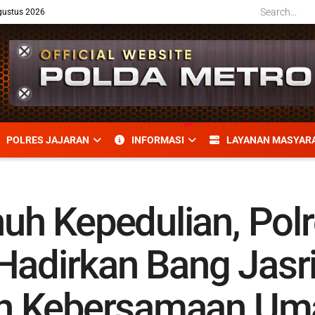
gustus 2026
POLRES JAJARAN
INFORMASI
LAYANAN MASYAR
h Kepedulian, Polr
Hadirkan Bang Jasri
n Kebersamaan Um