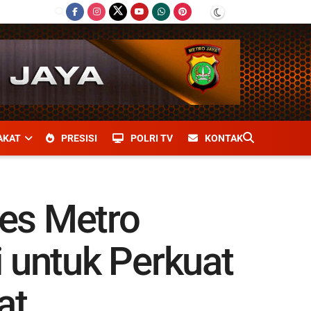
AKAT
PRESISI
POLRI TV
KONTAK
es Metro
 untuk Perkuat
at