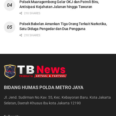
Polsek Muaragembong Gelar OKJ dan Patroli Biru,
Antisipasi Kejahatan Jalanan hingga Tawuran
210 SHARES
Polsek Babelan Amankan Tiga Orang Terkait Narkotika,
Satu Diduga Pengedar dan Dua Pengguna
210 SHARES
BIDANG HUMAS POLDA METRO JAYA
Jl. Jend. Sudirman No.Kav. 55, Kec. Kebayoran Baru. Kota Jakarta
Selatan, Daerah Khusus Ibu kota Jakarta 12190