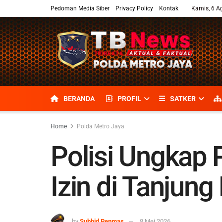
Pedoman Media Siber
Privacy Policy
Kontak
Kamis, 6 A
BERANDA
PROFIL
SATKER
Home
Polda Metro Jaya
Polisi Ungkap
Izin di Tanjun
by
Subbid Penmas
8 Mei 2026