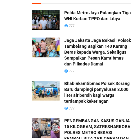
Polda Metro Jaya Pulangkan Tiga
WNI Korban TPPO dari Libya
777
Jaga Jakarta Jaga Bekasi: Polsek
Tambelang Bagikan 140 Karung
Beras kepada Warga, Sekaligus
Sampaikan Pesan Kamtibmas
dan Pilkades Damai
777
Bhabinkamtibmas Polsek Serang
Baru dampingi penyaluran 8.000
liter air bersih bagi warga
terdampak kekeringan
777
PENGEMBANGAN KASUS GANJA
15 KILOGRAM, SATRESNARKOBA
POLRES METRO BEKASI
KEMBALI SITA 2 KILOGRAM DAN