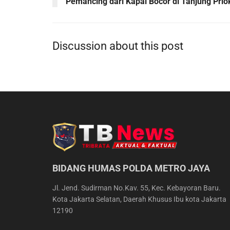
Pemancing dari Kapal Bocor di Tanjung Prio
Discussion about this post
BIDANG HUMAS POLDA METRO JAYA
Jl. Jend. Sudirman No.Kav. 55, Kec. Kebayoran Baru.
Kota Jakarta Selatan, Daerah Khusus Ibu kota Jakarta
12190