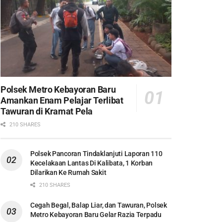
Polsek Metro Kebayoran Baru
Amankan Enam Pelajar Terlibat
Tawuran di Kramat Pela
210 SHARES
Polsek Pancoran Tindaklanjuti Laporan 110
Kecelakaan Lantas Di Kalibata, 1 Korban
Dilarikan Ke Rumah Sakit
210 SHARES
Cegah Begal, Balap Liar, dan Tawuran, Polsek
Metro Kebayoran Baru Gelar Razia Terpadu