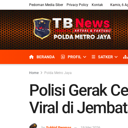
Pedoman Media Siber
Privacy Policy
Kontak
Kamis, 6 A
BERANDA
PROFIL
SATKER
Home
Polda Metro Jaya
Polisi Gerak 
Viral di Jemba
by
Subbid Penmas
19 Mei 2026