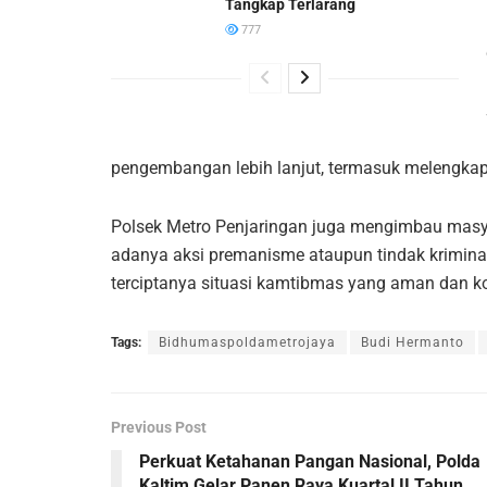
Tangkap Terlarang
777
pengembangan lebih lanjut, termasuk melengkapi
Polsek Metro Penjaringan juga mengimbau mas
adanya aksi premanisme ataupun tindak kriminal 
terciptanya situasi kamtibmas yang aman dan ko
Tags:
Bidhumaspoldametrojaya
Budi Hermanto
Previous Post
Perkuat Ketahanan Pangan Nasional, Polda
Kaltim Gelar Panen Raya Kuartal II Tahun