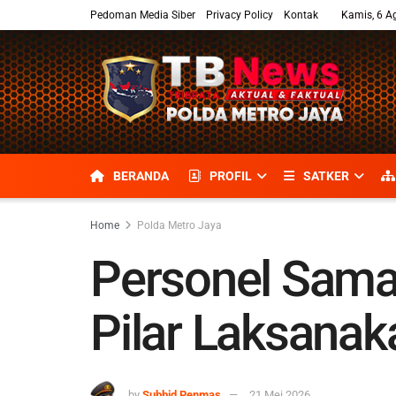
Pedoman Media Siber
Privacy Policy
Kontak
Kamis, 6 A
BERANDA
PROFIL
SATKER
Home
Polda Metro Jaya
Personel Sama
Pilar Laksanaka
by
Subbid Penmas
21 Mei 2026