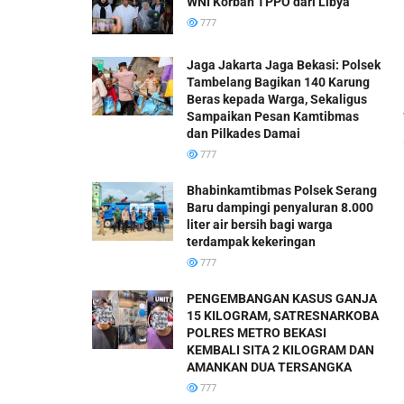
WNI Korban TPPO dari Libya
777
Jaga Jakarta Jaga Bekasi: Polsek
Tambelang Bagikan 140 Karung
Beras kepada Warga, Sekaligus
Sampaikan Pesan Kamtibmas
dan Pilkades Damai
777
Bhabinkamtibmas Polsek Serang
Baru dampingi penyaluran 8.000
liter air bersih bagi warga
terdampak kekeringan
777
PENGEMBANGAN KASUS GANJA
15 KILOGRAM, SATRESNARKOBA
POLRES METRO BEKASI
KEMBALI SITA 2 KILOGRAM DAN
AMANKAN DUA TERSANGKA
777