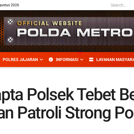
gustus 2026
POLRES JAJARAN
INFORMASI
LAYANAN MASYAR
pta Polsek Tebet B
n Patroli Strong Poi