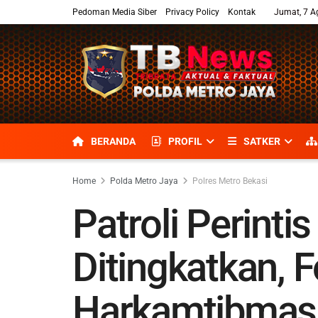
Pedoman Media Siber
Privacy Policy
Kontak
Jumat, 7 A
BERANDA
PROFIL
SATKER
Home
Polda Metro Jaya
Polres Metro Bekasi
Patroli Perinti
Ditingkatkan, 
Harkamtibmas 