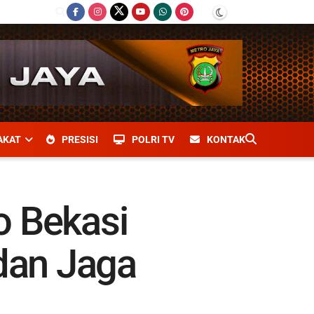
AKAT
PRESISI
POLRI TV
KONTAK
ro Bekasi
 dan Jaga