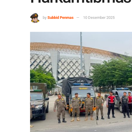
by
Subbid Penmas
10 Desember 2025