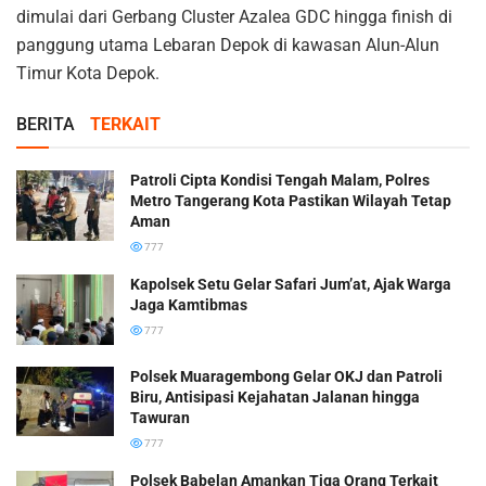
dimulai dari Gerbang Cluster Azalea GDC hingga finish di
panggung utama Lebaran Depok di kawasan Alun-Alun
Timur Kota Depok.
BERITA
TERKAIT
Patroli Cipta Kondisi Tengah Malam, Polres
Metro Tangerang Kota Pastikan Wilayah Tetap
Aman
777
Kapolsek Setu Gelar Safari Jum’at, Ajak Warga
Jaga Kamtibmas
777
Polsek Muaragembong Gelar OKJ dan Patroli
Biru, Antisipasi Kejahatan Jalanan hingga
Tawuran
777
Polsek Babelan Amankan Tiga Orang Terkait