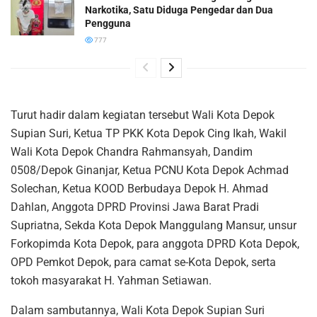
Narkotika, Satu Diduga Pengedar dan Dua
Pengguna
777
Turut hadir dalam kegiatan tersebut Wali Kota Depok
Supian Suri, Ketua TP PKK Kota Depok Cing Ikah, Wakil
Wali Kota Depok Chandra Rahmansyah, Dandim
0508/Depok Ginanjar, Ketua PCNU Kota Depok Achmad
Solechan, Ketua KOOD Berbudaya Depok H. Ahmad
Dahlan, Anggota DPRD Provinsi Jawa Barat Pradi
Supriatna, Sekda Kota Depok Manggulang Mansur, unsur
Forkopimda Kota Depok, para anggota DPRD Kota Depok,
OPD Pemkot Depok, para camat se-Kota Depok, serta
tokoh masyarakat H. Yahman Setiawan.
Dalam sambutannya, Wali Kota Depok Supian Suri