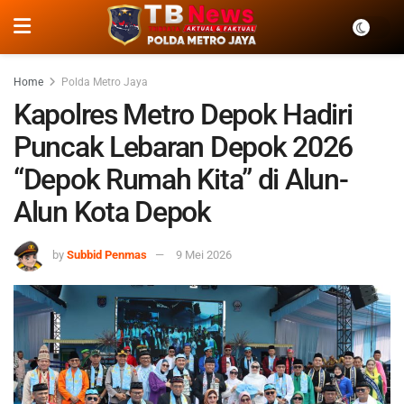
Home
Polda Metro Jaya
Kapolres Metro Depok Hadiri
Puncak Lebaran Depok 2026
“Depok Rumah Kita” di Alun-
Alun Kota Depok
by
Subbid Penmas
9 Mei 2026