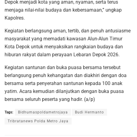
Depok menjadi kota yang aman, nyaman, serta terus
menjaga nilai-nilai budaya dan kebersamaan,” ungkap
Kapolres.
Kegiatan berlangsung aman, tertib, dan penuh antusiasme
masyarakat yang memadati kawasan Alun-Alun Timur
Kota Depok untuk menyaksikan rangkaian budaya dan
hiburan rakyat dalam perayaan Lebaran Depok 2026.
Kegiatan santunan dan buka puasa bersama tersebut
berlangsung penuh kehangatan dan diakhiri dengan doa
bersama serta penyerahan santunan kepada 100 anak
yatim. Acara kemudian dilanjutkan dengan buka puasa
bersama seluruh peserta yang hadir. (a/p)
Tags:
Bidhumaspoldametrojaya
Budi Hermanto
Tribratanews Polda Metro Jaya