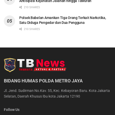
Antisipasi Kejahatan Jalanan hingga Tawuran
210 SHARES
Polsek Babelan Amankan Tiga Orang Terkait Narkotika,
Satu Diduga Pengedar dan Dua Pengguna
210 SHARES
BIDANG HUMAS POLDA METRO JAYA
Jl. Jend. Sudirman No.Kav. 55, Kec. Kebayoran Baru. Kota Jakarta
Selatan, Daerah Khusus Ibu kota Jakarta 12190
Follow Us