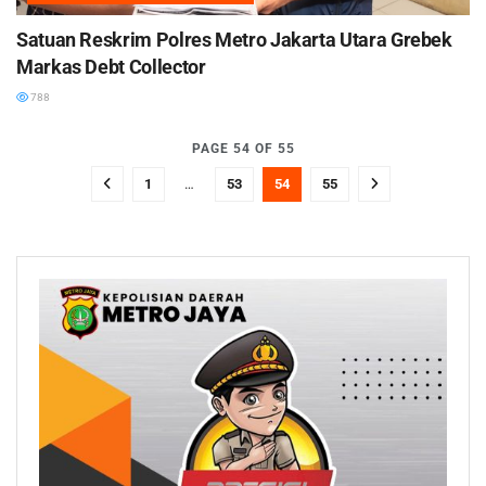
Satuan Reskrim Polres Metro Jakarta Utara Grebek
Markas Debt Collector
788
PAGE 54 OF 55
1
…
53
54
55