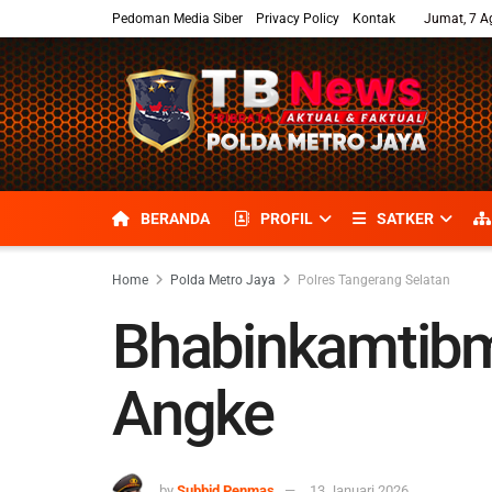
Pedoman Media Siber
Privacy Policy
Kontak
Jumat, 7 A
BERANDA
PROFIL
SATKER
Home
Polda Metro Jaya
Polres Tangerang Selatan
Bhabinkamtibm
Angke
by
Subbid Penmas
13 Januari 2026